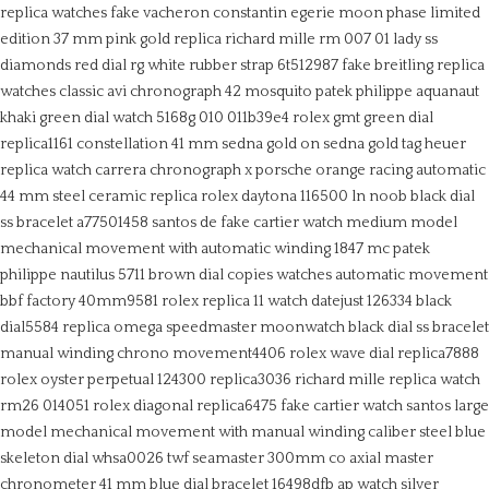
replica watches fake vacheron constantin egerie moon phase limited
edition 37 mm pink gold
replica richard mille rm 007 01 lady ss
diamonds red dial rg white rubber strap 6t512987
fake breitling replica
watches classic avi chronograph 42 mosquito
patek philippe aquanaut
khaki green dial watch 5168g 010 011b39e4
rolex gmt green dial
replica1161
constellation 41 mm sedna gold on sedna gold
tag heuer
replica watch carrera chronograph x porsche orange racing automatic
44 mm steel ceramic
replica rolex daytona 116500 ln noob black dial
ss bracelet a77501458
santos de fake cartier watch medium model
mechanical movement with automatic winding 1847 mc
patek
philippe nautilus 5711 brown dial copies watches automatic movement
bbf factory 40mm9581
rolex replica 11 watch datejust 126334 black
dial5584
replica omega speedmaster moonwatch black dial ss bracelet
manual winding chrono movement4406
rolex wave dial replica7888
rolex oyster perpetual 124300 replica3036
richard mille replica watch
rm26 014051
rolex diagonal replica6475
fake cartier watch santos large
model mechanical movement with manual winding caliber steel blue
skeleton dial whsa0026 twf
seamaster 300mm co axial master
chronometer 41 mm blue dial bracelet 16498dfb
ap watch silver