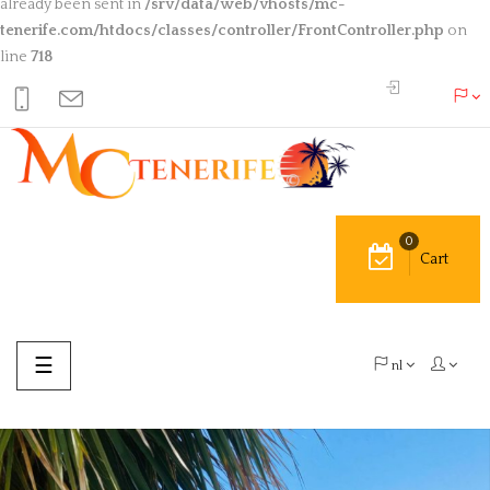
already been sent in
/srv/data/web/vhosts/mc-
tenerife.com/htdocs/classes/controller/FrontController.php
on
line
718
0
Cart
Toggle
☰
nl
navigation