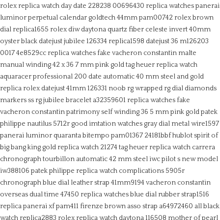
rolex replica watch day date 228238 00696430
replica watches panerai
luminor perpetual calendar goldtech 44mm pam00742
rolex brown
dial replica1655
rolex diw daytona quartz fiber celeste invert 40mm
oyster black
datejust jubilee 126334 replica1598
datejust 36 m126203
0017 4e8529cc
replica watches fake vacheron constantin malte
manual winding 42 x 36 7 mm pink gold
tag heuer replica watch
aquaracer professional 200 date automatic 40 mm steel and gold
replica rolex datejust 41mm 126331 noob rg wrapped rg dial diamonds
markers ss rg jubilee bracelet a32359601
replica watches fake
vacheron constantin patrimony self winding 36 5 mm pink gold
patek
philippe nautilus 5712r good imtation watches gray dial metal wire1597
panerai luminor quaranta bitempo pam01367 24181bbf
hublot spirit of
big bang king gold replica watch 21274
tag heuer replica watch carrera
chronograph tourbillon automatic 42 mm steel
iwc pilot s new model
iw388106
patek philippe replica watch complications 5905r
chronograph blue dial leather strap 41mm9194
vacheron constantin
overseas dual time 47450 replica watches blue dial rubber strap1516
replica panerai xf pam411 firenze brown asso strap a64972460
all black
watch replica2883
rolex replica watch daytona 116508 mother of pearl