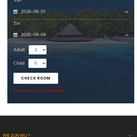
Van
Tot
Adult
Child
CHECK ROOM
This room is not available
WIE ZIJN WIJ ?
