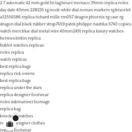
2 7 automatic 42 mm gold 5n
tag heuer monaco 39mm
replica rolex
day date 40mm 228235 rg noob white dial roman markers rg bracelet
a32556586
replica richard mille rm057 dragon phoenix rg case rg
dragon dial black rubber strap7659
patek philippe nautilus 5740 copies
watch men blue dial metal wire 40mm2491
replica luxury watches
hermes birkin replica
hublot watches replicas
rolex replica
watch replicas
best replica bags
replica rick owens
best replica bags
replica under the stars
replica designer footwear
rolex submariner homage
replica bag
knockoff watches
replica designer clothes
replica footwear