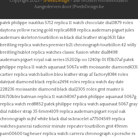
Copyright 2023 -
JPwebDesign
- alle rechten voorbehouden.
Aangedreven door JPwebDesign.be
patek philippe nautilus 5712 replica 11 watch chocolate dial3879
rolex
daytona yellow racing gold replica6818
replica audemars piguet jules
audemars skeleton tourbillon ss black dial leather strap3631
fake
breitling replica watches premier b21 chronograph tourbillon 42 willy
breitling
hublot replica watches classic fusion white dial8498
audemars piguet royal oak series 15202ip oo 1240ip 01 ff3b37af
patek
philippe replica 11 watch aquanaut 5067a with moissanite diamond4331
cartier replica watch ballon bleu leather strap af factory8384
rolex
datejust diamond black replica2494
rolex replica watch day date
228236 moissanite diamond black dial2305
rolex gmt master ii
116710blnr batman replica 11 watch8347
patek philippe aquanaut 5067g
replica watch red8852
patek philippe replica watch aquanaut 5067 gray
dial rubber strap 35 6mm4109
replica audemars piguet royal oak
chronograph ss jhf white black dial ss bracelet a77504549
replica
watches panerai radiomir minute repeater tourbillon gmt 49mm
pam00600
tag heuer replica watch carrera chronograph x porsche rs