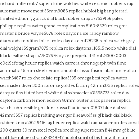
richard mille rm07 super clone watches white ceramic rubber strap
automatic movement 36mm9086
replica hublot big bang ferrari
limited edition yg black dial black rubber strap a77539156
patek
philippe replica watch grand complications 5160r8329
rolex gmt
master ii bruce wayne5676
rolex daytona ice randy rainbow
diamonds modified black
rolex day date m128238 replica watch gray
dial weight 159gram7875
replica rolex daytona 116515 noob white dial
black leather strap a77507676
oyster perpetual 41 m124300 0003
e0c19efc
tag heuer replica watch carrera chronograph twin time
automatic 45 mm steel ceramic
hublot classic fusion titanium replica
wacth6487
rolex chocolate replica3335
omega best replica watch
seamaster diver 300m bronze gold vs factory 42mm3736
replica rolex
datejust ii ss fluted bezel white dial ss bracelet a31368723
rolex diw
daytona carbon lemon edition 40mm oyster black
panerai replica
watch submersible gmt luna rossa titanio pam01507 blue dial vsf
42mm3557
replica breitling avenger ii seawolf ss gf black dial black
rubber strap a28249416
tag heuer replica watch aquaracer professional
200 quartz 30 mm steel
replica breitling superocean ii 44mm gf blue
dial blue rubber strap a28249747
hublot spirit of big bang titanium