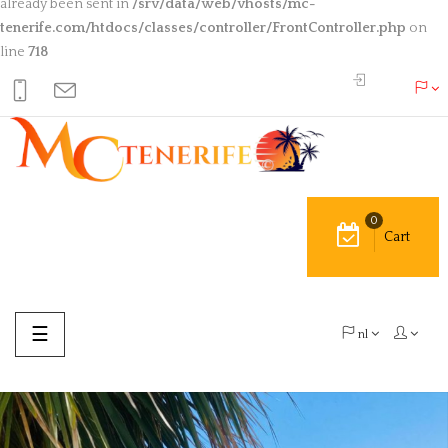
already been sent in
/srv/data/web/vhosts/mc-
tenerife.com/htdocs/classes/controller/FrontController.php
on
line
718
0
Cart
Toggle
☰
nl
navigation