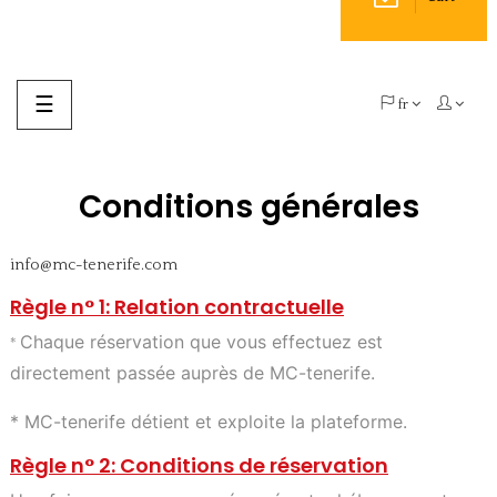
Basculer
☰
fr
la
navigation
Conditions générales
info@mc-tenerife.com
Règle n° 1: Relation contractuelle
Chaque réservation que vous effectuez est
*
directement passée auprès de MC-tenerife.
* MC-tenerife détient et exploite la plateforme.
Règle n° 2: Conditions de réservation