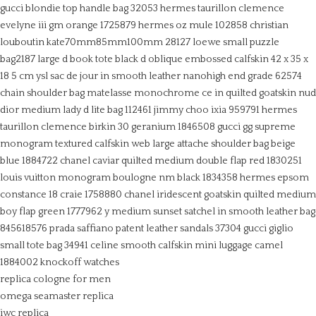
gucci blondie top handle bag 32053
hermes taurillon clemence
evelyne iii gm orange 1725879
hermes oz mule 102858
christian
louboutin kate70mm85mm100mm 28127
loewe small puzzle
bag2187
large d book tote black d oblique embossed calfskin 42 x 35 x
18 5 cm
ysl sac de jour in smooth leather nanohigh end grade 62574
chain shoulder bag matelasse monochrome ce in quilted goatskin nud
dior medium lady d lite bag 112461
jimmy choo ixia 959791
hermes
taurillon clemence birkin 30 geranium 1846508
gucci gg supreme
monogram textured calfskin web large attache shoulder bag beige
blue 1884722
chanel caviar quilted medium double flap red 1830251
louis vuitton monogram boulogne nm black 1834358
hermes epsom
constance 18 craie 1758880
chanel iridescent goatskin quilted medium
boy flap green 1777962
y medium sunset satchel in smooth leather bag
845618576
prada saffiano patent leather sandals 37304
gucci giglio
small tote bag 34941
celine smooth calfskin mini luggage camel
1884002
knockoff watches
replica cologne for men
omega seamaster replica
iwc replica