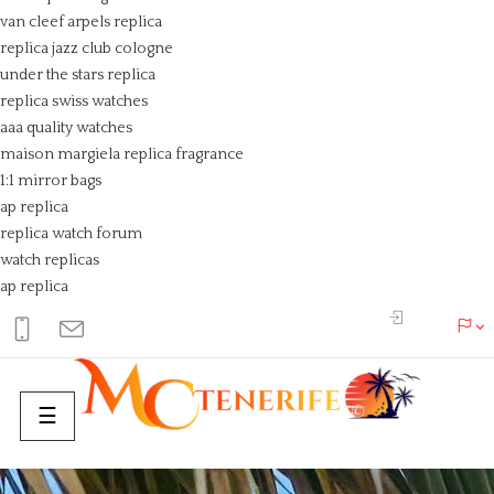
van cleef arpels replica
replica jazz club cologne
under the stars replica
replica swiss watches
aaa quality watches
maison margiela replica fragrance
1:1 mirror bags
ap replica
replica watch forum
watch replicas
ap replica
Basculer
☰
la
navigation