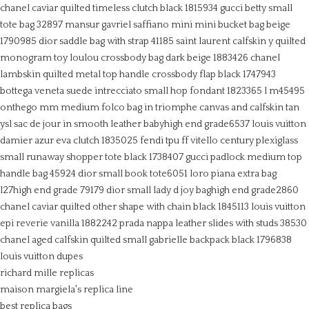
chanel caviar quilted timeless clutch black 1815934
gucci betty small
tote bag 32897
mansur gavriel saffiano mini mini bucket bag beige
1790985
dior saddle bag with strap 41185
saint laurent calfskin y quilted
monogram toy loulou crossbody bag dark beige 1883426
chanel
lambskin quilted metal top handle crossbody flap black 1747943
bottega veneta suede intrecciato small hop fondant 1823365
l m45495
onthego mm
medium folco bag in triomphe canvas and calfskin tan
ysl sac de jour in smooth leather babyhigh end grade6537
louis vuitton
damier azur eva clutch 1835025
fendi tpu ff vitello century plexiglass
small runaway shopper tote black 1738407
gucci padlock medium top
handle bag 45924
dior small book tote6051
loro piana extra bag
l27high end grade 79179
dior small lady d joy baghigh end grade2860
chanel caviar quilted other shape with chain black 1845113
louis vuitton
epi reverie vanilla 1882242
prada nappa leather slides with studs 38530
chanel aged calfskin quilted small gabrielle backpack black 1796838
louis vuitton dupes
richard mille replicas
maison margiela's replica line
best replica bags