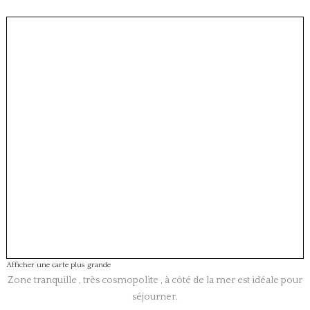
Afficher une carte plus grande
Zone tranquille , très cosmopolite , à côté de la mer est idéale pour
séjourner.