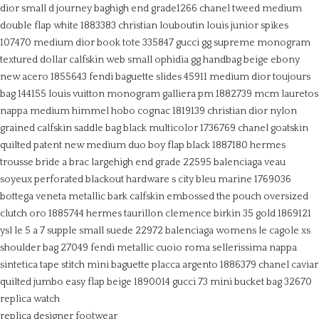
dior small d journey baghigh end grade1266
chanel tweed medium
double flap white 1883383
christian louboutin louis junior spikes
107470
medium dior book tote 335847
gucci gg supreme monogram
textured dollar calfskin web small ophidia gg handbag beige ebony
new acero 1855643
fendi baguette slides 45911
medium dior toujours
bag 144155
louis vuitton monogram galliera pm 1882739
mcm lauretos
nappa medium himmel hobo cognac 1819139
christian dior nylon
grained calfskin saddle bag black multicolor 1736769
chanel goatskin
quilted patent new medium duo boy flap black 1887180
hermes
trousse bride a brac largehigh end grade 22595
balenciaga veau
soyeux perforated blackout hardware s city bleu marine 1769036
bottega veneta metallic bark calfskin embossed the pouch oversized
clutch oro 1885744
hermes taurillon clemence birkin 35 gold 1869121
ysl le 5 a 7 supple small suede 22972
balenciaga womens le cagole xs
shoulder bag 27049
fendi metallic cuoio roma sellerissima nappa
sintetica tape stitch mini baguette placca argento 1886379
chanel caviar
quilted jumbo easy flap beige 1890014
gucci 73 mini bucket bag 32670
replica watch
replica designer footwear