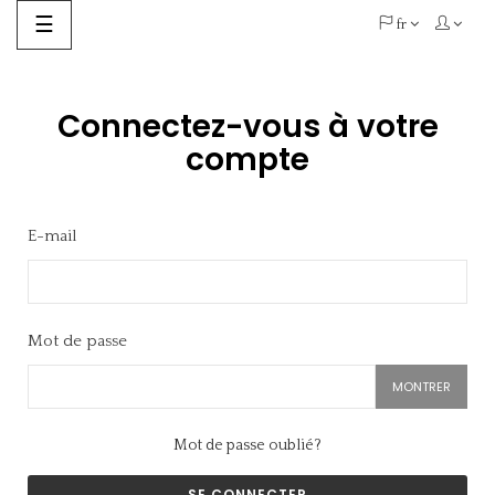
Basculer
☰
fr
la
navigation
Connectez-vous à votre
compte
E-mail
Mot de passe
MONTRER
Mot de passe oublié?
SE CONNECTER