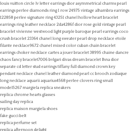
louis vuitton circle lv letter earrings
dior asymmetrical charms pearl
earrings
perlee diamonds ring 1 row 24975
vintage alhambra earrings
122858
perlee signature ring 43251
chanel hollow heart bracelet
earrings ring leather necklace 2da4286f
dior rose gold vintage pearl
bracelet
vivienne westwood light purple baroque pearl earrings
coco
crush bracelet 23364
chanel long sweater pearl drop necklace
etoile
filante necklace9672
chanel mixed color cuban chain bracelet
earrings choker necklace
cartes a jouer bracelet 38995
chaine dancre
chaos fancy bracelet7006
bvlgari divas dream bracelet lhna
dior
separate cd letter stud earrings
tiffany full diamond crown key
pendant necklace
chanel leather diamond pearl cc brooch
zodiaque
long necklace aquarii aquarius4568
perlee clovers ring small
model5267
margiela replica sneakers
replica chrome hearts glasses
sailing day replica
replica maison margiela shoes
fake gucci belt
replica perfume set
replica afternoon delight