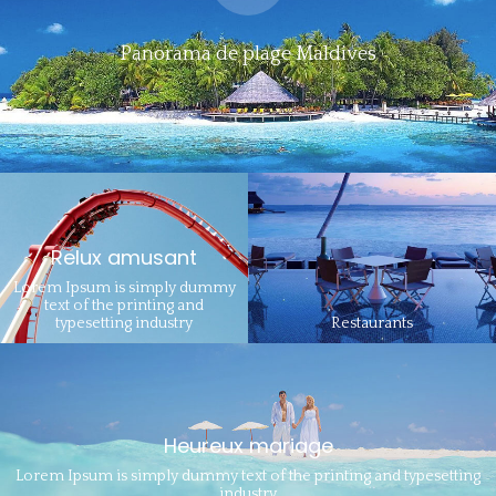
Panorama de plage Maldives
Relux amusant
Lorem Ipsum is simply dummy
text of the printing and
typesetting industry
Restaurants
Heureux mariage
Lorem Ipsum is simply dummy text of the printing and typesetting
industry